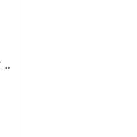
de
. por