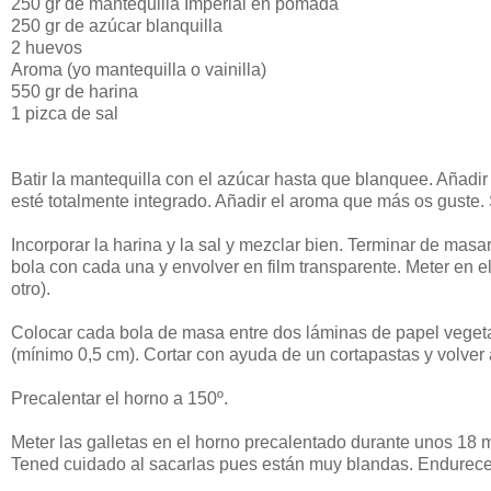
250 gr de mantequilla Imperial en pomada
250 gr de azúcar blanquilla
2 huevos
Aroma (yo mantequilla o vainilla)
550 gr de harina
1 pizca de sal
Batir la mantequilla con el azúcar hasta que blanquee. Añadi
esté totalmente integrado. Añadir el aroma que más os guste.
Incorporar la harina y la sal y mezclar bien. Terminar de masa
bola con cada una y envolver en film transparente. Meter en el
otro).
Colocar cada bola de masa entre dos láminas de papel vegeta
(mínimo 0,5 cm). Cortar con ayuda de un cortapastas y volver a
Precalentar el horno a 150º.
Meter las galletas en el horno precalentado durante unos 18 
Tened cuidado al sacarlas pues están muy blandas. Endurecen