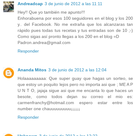
Andreadcap
3 de junio de 2012 a las 11:11
Hey!! Que yo también me apunto!!!
Enhorabuena por esos 100 seguidores en el blog y los 200
y.. del Facebook. No me extraña que los alcanzaras tan
rápido pues todas tus recetas y tus entradas son de 10 ;-)
Como sigas así pronto llegas a los 200 en el blog =D
Padron.andrea@gmail.com
Responder
Ananda Mitos
3 de junio de 2012 a las 12:04
Holaaaaaaaaa: Que super guay que hagas un sorteo, se
que estoy un poquito lejos pero no importa asi que ; ME A P
U N T O, jajaja sigue asi que me encanta lo que haces un
besote, como todos dejan su correo el mio es:
carmenfranchy@hotmail.com espero estar entre los
number one chauuuuuuuuu¡¡¡¡¡¡
Responder
Unknown
3 de junio de 2012 a las 12:22