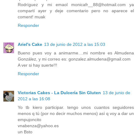
Rodríguez y mi emaol monicafr__88@hotmail.com ya
compartí ayer y deje comentario pero no aparece el
coment! muak
Responder
Ariel's Cake
13 de junio de 2012 a las 15:03
Bueno pues voy a animarme....mi nombre es Almudena
González, y mi correo es: gonzalez.almudena@gmail.com
A ver si hay suerte!!!
Responder
Victorias Cakes - La Dulcería Sin Gluten
13 de junio de
2012 a las 16:08
Yo tb kiero participar. tengo unos cuantos seguidores
menos q tú (por no decir muchos menos) así q voy a dar un
empujoncito
vnabenza@yahoo.es
un Bsto