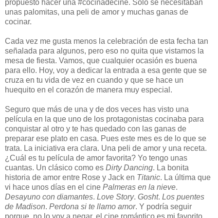
propuesto hacer una #cocinadecine. Sólo se necesitaban
unas palomitas, una peli de amor y muchas ganas de
cocinar.
Cada vez me gusta menos la celebración de esta fecha tan
señalada para algunos, pero eso no quita que vistamos la
mesa de fiesta. Vamos, que cualquier ocasión es buena
para ello. Hoy, voy a dedicar la entrada a esa gente que se
cruza en tu vida de vez en cuando y que se hace un
huequito en el corazón de manera muy especial.
Seguro que más de una y de dos veces has visto una
película en la que uno de los protagonistas cocinaba para
conquistar al otro y te has quedado con las ganas de
preparar ese plato en casa. Pues este mes es de lo que se
trata. La iniciativa era clara. Una peli de amor y una receta.
¿Cuál es tu película de amor favorita? Yo tengo unas
cuantas. Un clásico como es
Dirty Dancing
. La bonita
historia de amor entre Rose y Jack en
Titanic
. La última que
vi hace unos días en el cine
Palmeras en la nieve
.
Desayuno con diamantes
.
Love Story
.
Gosht
.
Los puentes
de Madison
.
Perdona si te llamo amor
. Y podría seguir
porque, no lo voy a negar, el cine romántico es mi favorito.