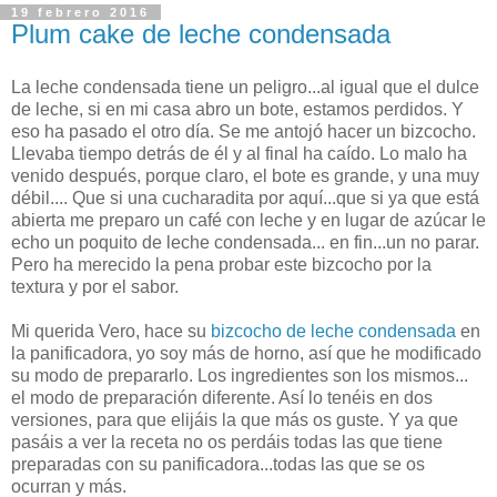
19 febrero 2016
Plum cake de leche condensada
La leche condensada tiene un peligro...al igual que el dulce
de leche, si en mi casa abro un bote, estamos perdidos. Y
eso ha pasado el otro día. Se me antojó hacer un bizcocho.
Llevaba tiempo detrás de él y al final ha caído. Lo malo ha
venido después, porque claro, el bote es grande, y una muy
débil.... Que si una cucharadita por aquí...que si ya que está
abierta me preparo un café con leche y en lugar de azúcar le
echo un poquito de leche condensada... en fin...un no parar.
Pero ha merecido la pena probar este bizcocho por la
textura y por el sabor.
Mi querida Vero, hace su
bizcocho de leche condensada
en
la panificadora, yo soy más de horno, así que he modificado
su modo de prepararlo. Los ingredientes son los mismos...
el modo de preparación diferente. Así lo tenéis en dos
versiones, para que elijáis la que más os guste. Y ya que
pasáis a ver la receta no os perdáis todas las que tiene
preparadas con su panificadora...todas las que se os
ocurran y más.