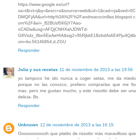
https://www.google.es/url?
sa=t&rct=j&q=&esrc=s&source=web&cd=1&cad=rja&ved=0C
DMQFjAA&url=http%3A%2F%2Fandreacocinillas.blogspot.c
om%2F&ei=_B2BUsf5K6jY7Aao-
oCADw&usg=AFQjCNHXahJDWTd-
G8Vsdz_8bn5EeAeHIA&sig2=95RjbkE1BzbdAs6E4Pju4Q&b
vm=bv.56146854,d.ZGU
Responder
Julia y sus recetas
11 de noviembre de 2013 a las 19:56
yo tampoco he ido nunca a coger setas, me da miedo
porque no las conozco, prefiero comprarlas que me fio
mas, pero me gustan mucho, y este rissotto debe ser una
delicia- Bs.
Responder
Unknown
12 de noviembre de 2013 a las 16:15
Oooooooooooh que platito de rissotto más maravilloso que