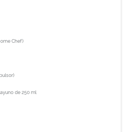
 Home Chef)
pulsor)
esayuno de 250 ml