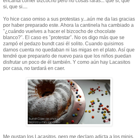
encanta comer bizcocho pero no cosas raras... que si, que
si, que si....
Yo hice caso omiso a sus protestas y...aún me da las gracias
por haber preparado este. Ahora la cantinela ha cambiado a
"¿cuándo vuelves a hacer el bizcocho de chocolate
blanco?". El caso es "protestar". No os digo más que se
zampó el pedazo bundt casi él solito. Cuando quisimos
darnos cuenta no quedaban ni las migas en el plato. Así que
tendré que prepararlo de nuevo para que los niños puedan
disfrutar un poco de él también. Y como aún hay Lacasitos
por casa, no tardará en caer.
Me gustan los Lacasitos, pero me declaro adicta a los minis.