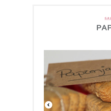
GA
PA